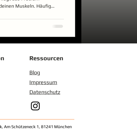
 deinen Muskeln. Häufig
Nervensystem darüber, wie
nn Beweglichkeit ist nicht
verkürzten Muskeln“. Sie
spiel von Gelenken,
ng, Kontrolle, Sicherheit
Oder einfacher gesagt: Dein
on
Ressourcen
Blog
Impressum
Datenschutz
ik,
Am Schützeneck 1, 81241 München