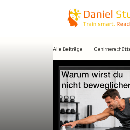
Daniel
St
Train smart.
Reac
Alle Beiträge
Gehirnerschütt