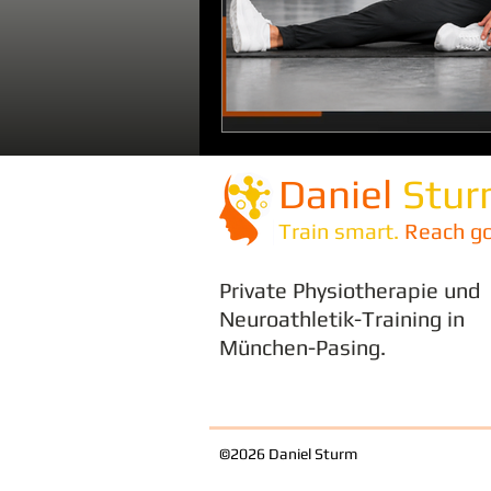
Daniel
Stu
Train smart.
Reach go
Private Physiotherapie und
Neuroathletik-Training in
München-Pasing.
©2026 Daniel Sturm