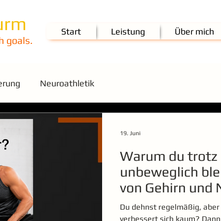
urm
Start
Leistung
Über mich
h goals.
erung
Neuroathletik
19. Juni
Warum du trotz
unbeweglich blei
von Gehirn und
Du dehnst regelmäßig, aber
verbessert sich kaum? Dann 