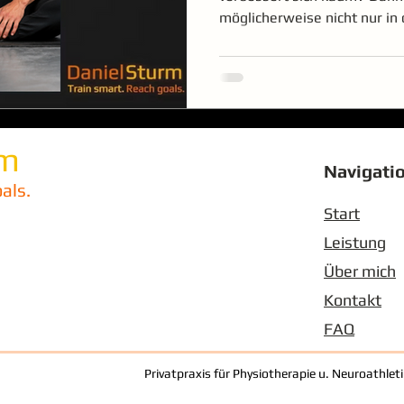
möglicherweise nicht nur in
entscheidet vor allem dein 
viel Bewegung es zulässt. De
einfach nur eine Frage von „
entsteht aus dem Zusammen
Muskeln, Faszien, Wahrnehmu
und motorischer Steuerung. 
rm
Navigati
Gehirn gibt Beweglichke
als.
Start
Leistung
Über mich
Kontakt
FAQ
Privatpraxis für Physiotherapie u. Neuroathlet