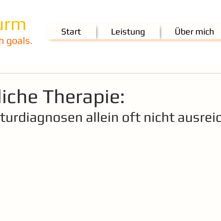
urm
Start
Leistung
Über mich
h goals.
iche Therapie:
urdiagnosen allein oft nicht ausrei