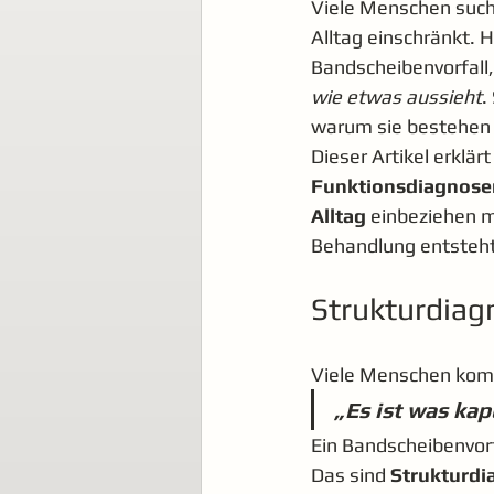
Viele Menschen suche
Alltag einschränkt. 
Bandscheibenvorfall,
wie etwas aussieht
.
warum sie bestehen 
Dieser Artikel erklär
Funktionsdiagnose
Alltag
 einbeziehen m
Behandlung entsteh
Strukturdiagn
Viele Menschen komm
„Es ist was kapu
Ein Bandscheibenvorfa
Das sind 
Strukturd