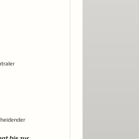
traler 
scheidender 
t bis zur 