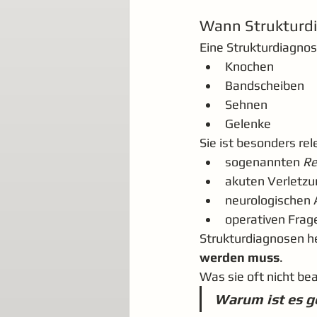
Wann Strukturdi
Eine Strukturdiagnose
Knochen
Bandscheiben
Sehnen
Gelenke
Sie ist besonders rel
sogenannten 
Re
akuten Verletz
neurologischen 
operativen Frag
Strukturdiagnosen he
werden muss
.
Was sie oft nicht be
Warum ist es g