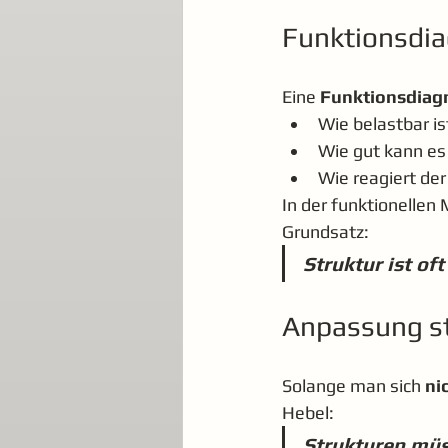
Funktionsdia
Eine 
Funktionsdiag
Wie belastbar i
Wie gut kann es
Wie reagiert de
In der funktionellen
Grundsatz:
Struktur ist of
Anpassung st
Solange man sich 
ni
Hebel:
Strukturen müs