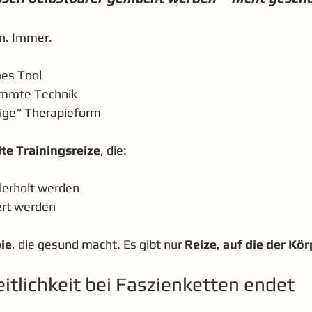
n. Immer.
nes Tool
immte Technik
tige“ Therapieform
lte Trainingsreize
, die:
derholt werden
ert werden
ie
, die gesund macht. Es gibt nur 
Reize, auf die der Kör
tlichkeit bei Faszienketten endet