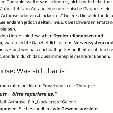
n Therapie, weil etwas schmerzt, nicht mehr belastbar i
Häufig steht am Anfang eine medizinische Diagnose: ein 
 Arthrose oder ein „blockiertes“ Gelenk. Diese Befunde b
 Sie erklären jedoch selten, 
warum
 Beschwerden entstand
bleiben.
t den Unterschied zwischen 
Strukturdiagnosen und 
n
, warum echte Ganzheitlichkeit das 
Nervensystem und
uss – und weshalb nachhaltige Gesundheit nicht durch e
t, sondern durch das Zusammenspiel mehrerer Ebenen.
ose: Was sichtbar ist
en mit einer klaren Erwartung in die Therapie:
tt – bitte repariere es.“
ll. Arthrose. Ein „blockiertes“ Gelenk.
iagnosen
. Sie beschreiben, 
wie Gewebe aussieht
.